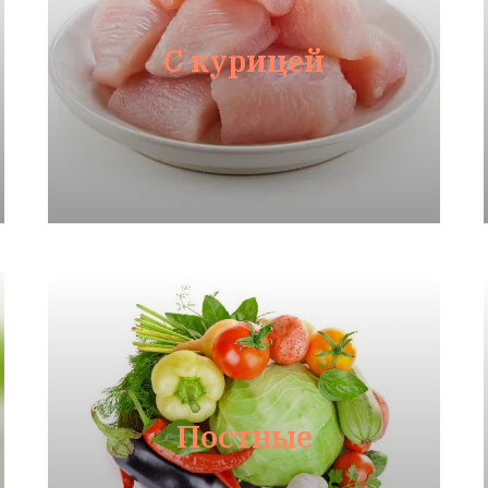
С курицей
Постные