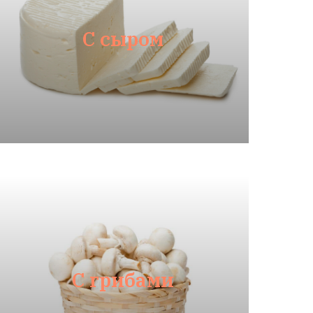
С сыром
С грибами