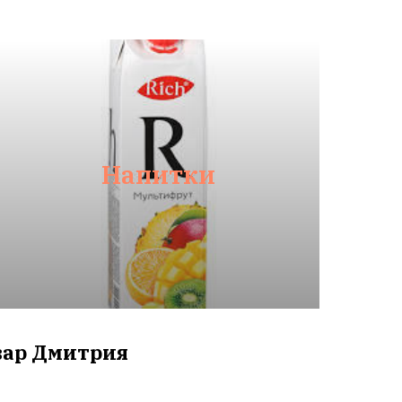
Напитки
ьвар Дмитрия