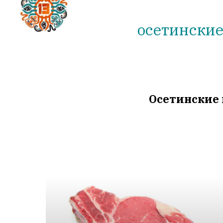
осетински
Осетинские 