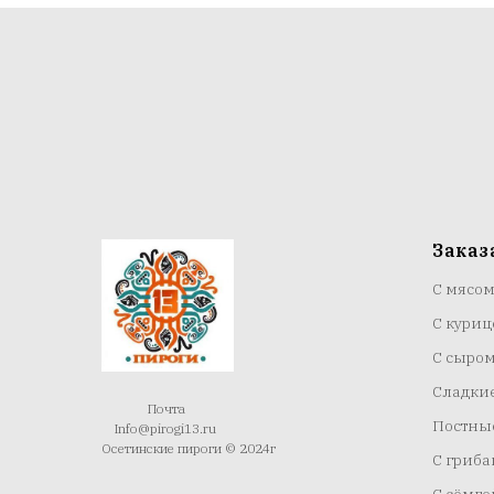
Заказ
С мясо
С куриц
С сыро
Сладки
Почта
Постны
Info@pirogi13.ru
Осетинские пироги © 2024г
С гриб