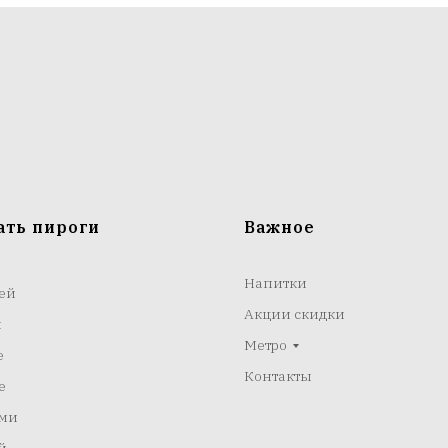
ать пироги
Важное
м
Напитки
ей
Акции скидки
м
Метро
е
Контакты
е
ами