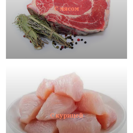
С мясом
С курицей