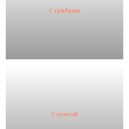
С грибами
С семгой