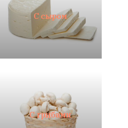
С сыром
С грибами