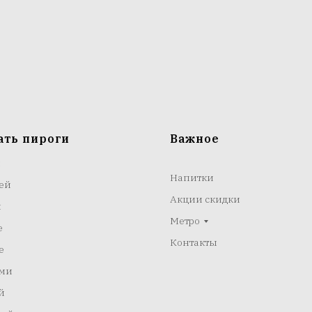
ать пироги
Важное
м
Напитки
ей
Акции скидки
м
Метро
е
Контакты
е
ами
й