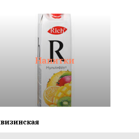
Напитки
нвизинская