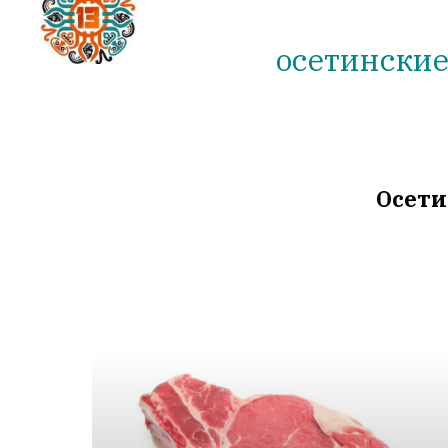
осетински
Осети