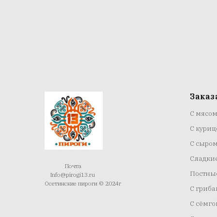
Заказ
С мясо
С куриц
С сыро
Сладки
Почта
Постны
Info@pirogi13.ru
Осетинские пироги © 2024г
С гриб
С сёмго