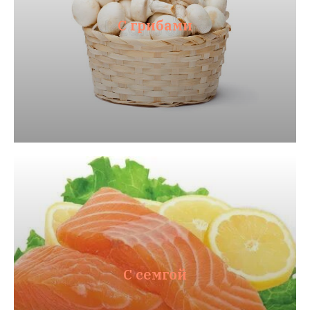
С грибами
С семгой