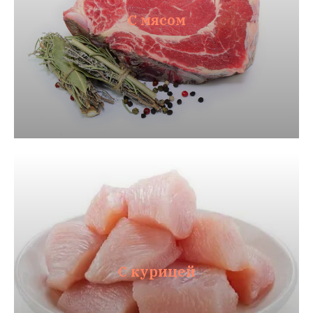
С мясом
С курицей